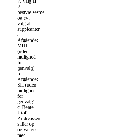
7. Valg af
2
bestyrelsesmedlemmer
og evt.
valg af
suppleanter
a.
Afgående:
MHJ
(uden
mulighed
for
genvalg).
b.
Afgående:
SH (uden
mulighed
for
genvalg).
c. Bente
Utoft
Andreassen
stiller op
og vælges
med