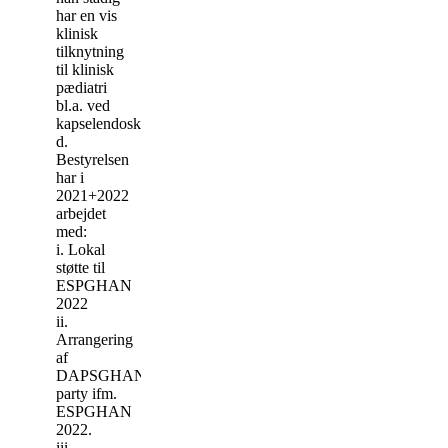
har en vis
klinisk
tilknytning
til klinisk
pædiatri
bl.a. ved
kapselendoskopier.
d.
Bestyrelsen
har i
2021+2022
arbejdet
med:
i. Lokal
støtte til
ESPGHAN
2022
ii.
Arrangering
af
DAPSGHAN
party ifm.
ESPGHAN
2022.
iii.