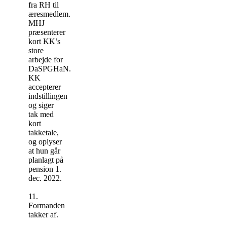
fra RH til
æresmedlem.
MHJ
præsenterer
kort KK’s
store
arbejde for
DaSPGHaN.
KK
accepterer
indstillingen
og siger
tak med
kort
takketale,
og oplyser
at hun går
planlagt på
pension 1.
dec. 2022.
11.
Formanden
takker af.