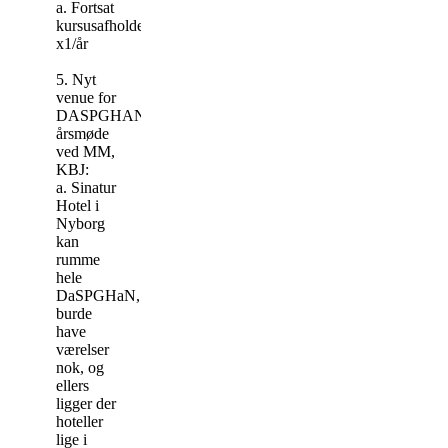
a. Fortsat
kursusafholdelse
x1/år
5. Nyt
venue for
DASPGHAN
årsmøde
ved MM,
KBJ:
a. Sinatur
Hotel i
Nyborg
kan
rumme
hele
DaSPGHaN,
burde
have
værelser
nok, og
ellers
ligger der
hoteller
lige i