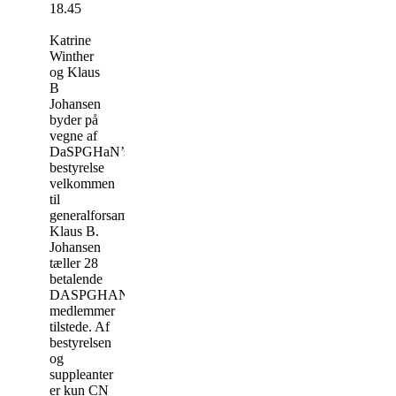
18.45
Katrine
Winther
og Klaus
B
Johansen
byder på
vegne af
DaSPGHaN’s
bestyrelse
velkommen
til
generalforsamlingen.
Klaus B.
Johansen
tæller 28
betalende
DASPGHAN
medlemmer
tilstede. Af
bestyrelsen
og
suppleanter
er kun CN