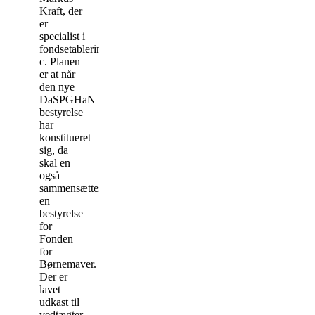
Kraft, der
er
specialist i
fondsetablering.
c. Planen
er at når
den nye
DaSPGHaN
bestyrelse
har
konstitueret
sig, da
skal en
også
sammensættes
en
bestyrelse
for
Fonden
for
Børnemaver.
Der er
lavet
udkast til
vedtægter.