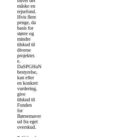
bliver det
måske en
rejsefond.
Hvis flere
penge, da
basis for
større og
mindre
tilskud til
diverse
projekter.
e.
DaSPGHaN
bestyrelse,
kan efter
en konkret
vurdering,
give
tilskud til
Fonden
for
Børnemaver
ud fra eget
overskud.