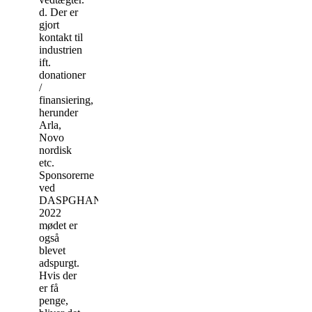
d. Der er
gjort
kontakt til
industrien
ift.
donationer
/
finansiering,
herunder
Arla,
Novo
nordisk
etc.
Sponsorerne
ved
DASPGHAN
2022
mødet er
også
blevet
adspurgt.
Hvis der
er få
penge,