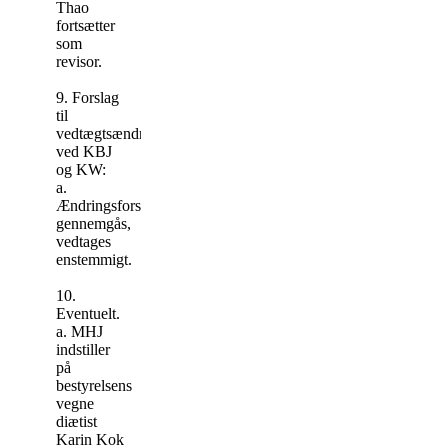
Thao
fortsætter
som
revisor.
9. Forslag
til
vedtægtsændringer
ved KBJ
og KW:
a.
Ændringsforslag
gennemgås,
vedtages
enstemmigt.
10.
Eventuelt.
a. MHJ
indstiller
på
bestyrelsens
vegne
diætist
Karin Kok