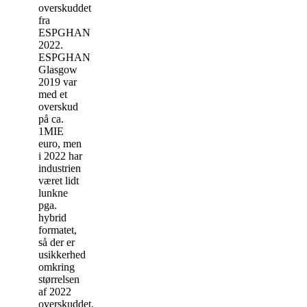
overskuddet
fra
ESPGHAN
2022.
ESPGHAN
Glasgow
2019 var
med et
overskud
på ca.
1MIE
euro, men
i 2022 har
industrien
været lidt
lunkne
pga.
hybrid
formatet,
så der er
usikkerhed
omkring
størrelsen
af 2022
overskuddet.