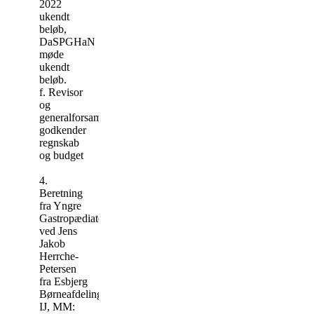
2022
ukendt
beløb,
DaSPGHaN
møde
ukendt
beløb.
f. Revisor
og
generalforsamling
godkender
regnskab
og budget
4.
Beretning
fra Yngre
Gastropædiatere
ved Jens
Jakob
Herrche-
Petersen
fra Esbjerg
Børneafdeling,
IJ, MM: