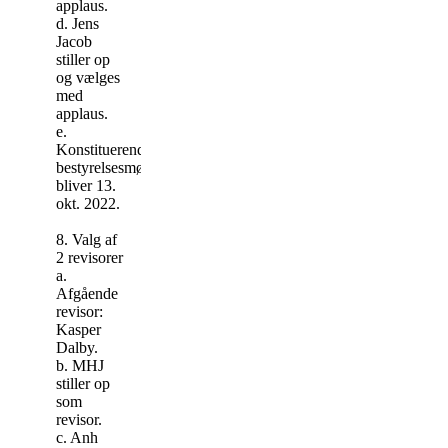
applaus.
d. Jens
Jacob
stiller op
og vælges
med
applaus.
e.
Konstituerende
bestyrelsesmøde
bliver 13.
okt. 2022.
8. Valg af
2 revisorer
a.
Afgående
revisor:
Kasper
Dalby.
b. MHJ
stiller op
som
revisor.
c. Anh