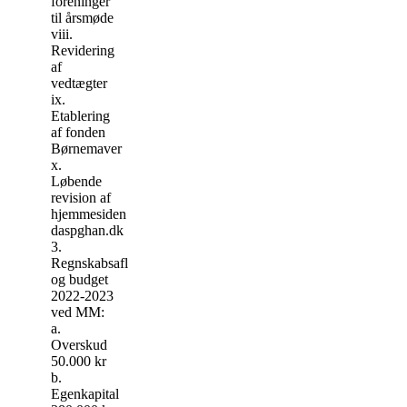
foreninger
til årsmøde
viii.
Revidering
af
vedtægter
ix.
Etablering
af fonden
Børnemaver
x.
Løbende
revision af
hjemmesiden
daspghan.dk
3.
Regnskabsaflæggelse
og budget
2022-2023
ved MM:
a.
Overskud
50.000 kr
b.
Egenkapital