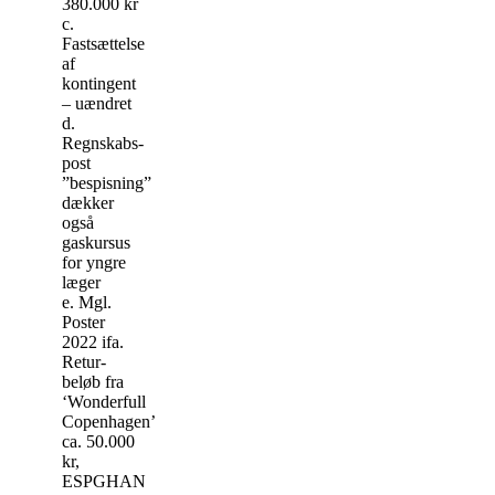
380.000 kr
c.
Fastsættelse
af
kontingent
– uændret
d.
Regnskabs-
post
”bespisning”
dækker
også
gaskursus
for yngre
læger
e. Mgl.
Poster
2022 ifa.
Retur-
beløb fra
‘Wonderfull
Copenhagen’
ca. 50.000
kr,
ESPGHAN