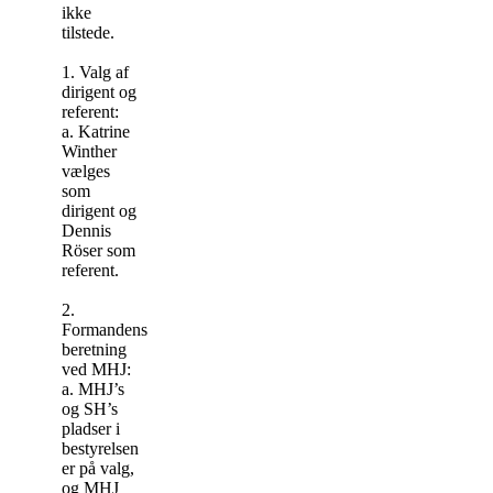
ikke
tilstede.
1. Valg af
dirigent og
referent:
a. Katrine
Winther
vælges
som
dirigent og
Dennis
Röser som
referent.
2.
Formandens
beretning
ved MHJ:
a. MHJ’s
og SH’s
pladser i
bestyrelsen
er på valg,
og MHJ