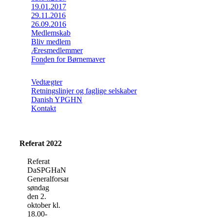
19.01.2017
29.11.2016
26.09.2016
Medlemskab
Bliv medlem
Æresmedlemmer
Fonden for Børnemaver
Vedtægter
Retningslinjer og faglige selskaber
Danish YPGHN
Kontakt
Referat 2022
Referat
DaSPGHaN
Generalforsamling,
søndag
den 2.
oktober kl.
18.00-