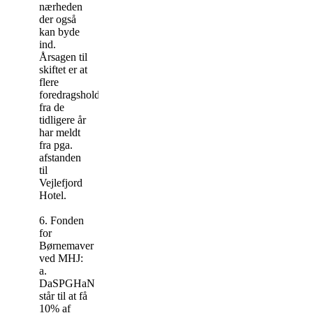
nærheden
der også
kan byde
ind.
Årsagen til
skiftet er at
flere
foredragsholdere
fra de
tidligere år
har meldt
fra pga.
afstanden
til
Vejlefjord
Hotel.
6. Fonden
for
Børnemaver
ved MHJ:
a.
DaSPGHaN
står til at få
10% af