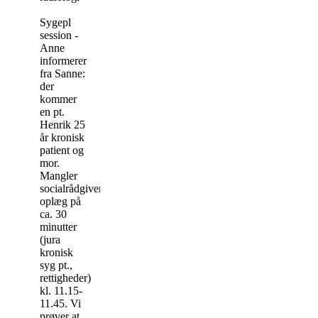
Sygepl
session -
Anne
informerer
fra Sanne:
der
kommer
en pt.
Henrik 25
år kronisk
patient og
mor.
Mangler
socialrådgiver-
oplæg på
ca. 30
minutter
(jura
kronisk
syg pt.,
rettigheder)
kl. 11.15-
11.45. Vi
prøver at