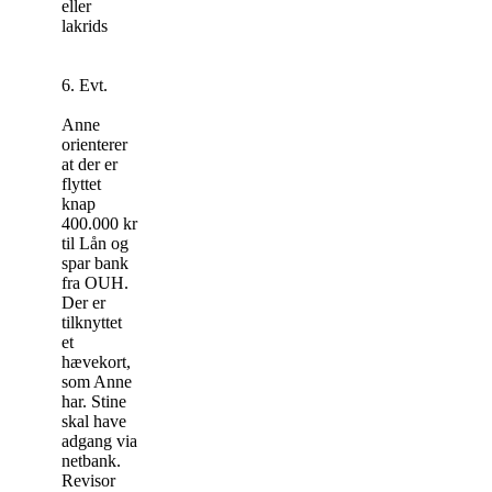
eller
lakrids
6. Evt.
Anne
orienterer
at der er
flyttet
knap
400.000 kr
til Lån og
spar bank
fra OUH.
Der er
tilknyttet
et
hævekort,
som Anne
har. Stine
skal have
adgang via
netbank.
Revisor