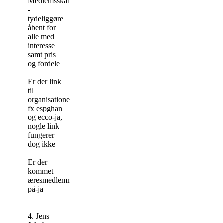
Medlemsskab
-
tydeliggøre
åbent for
alle med
interesse
samt pris
og fordele
Er der link
til
organisationer
fx espghan
og ecco-ja,
nogle link
fungerer
dog ikke
Er der
kommet
æresmedlemmer
på-ja
4. Jens