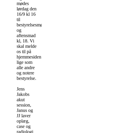
mødes
lørdag den
16/9 kl 16
til
bestyrelsesmøde
og
aftensmad
kl, 18. Vi
skal melde
os til på
hjemmesiden
lige som
alle andre
og notere
bestyrelse.
Jens
Jakobs
akut
session,
Janus og
JJ laver
oplæg,
case og
radiologi