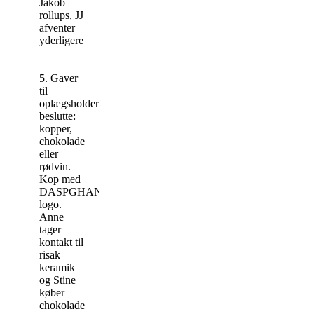
Jakob
rollups, JJ
afventer
yderligere
5. Gaver
til
oplægsholdere,
beslutte:
kopper,
chokolade
eller
rødvin.
Kop med
DASPGHAN
logo.
Anne
tager
kontakt til
risak
keramik
og Stine
køber
chokolade