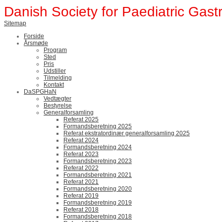
Danish Society for Paediatric Gast
Sitemap
Forside
Årsmøde
Program
Sted
Pris
Udstiller
Tilmelding
Kontakt
DaSPGHaN
Vedtægter
Bestyrelse
Generalforsamling
Referat 2025
Formandsberetning 2025
Referat ekstratordinær generalforsamling 2025
Referat 2024
Formandsberetning 2024
Referat 2023
Formandsberetning 2023
Referat 2022
Formandsberetning 2021
Referat 2021
Formandsberetning 2020
Referat 2019
Formandsberetning 2019
Referat 2018
Formandsberetning 2018