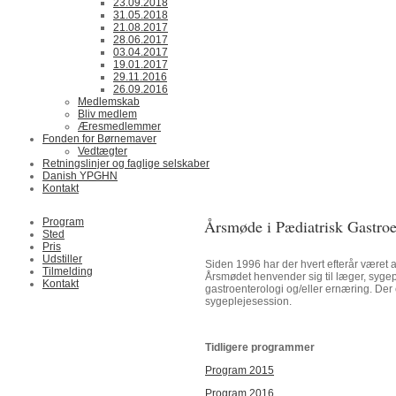
23.09.2018
31.05.2018
21.08.2017
28.06.2017
03.04.2017
19.01.2017
29.11.2016
26.09.2016
Medlemskab
Bliv medlem
Æresmedlemmer
Fonden for Børnemaver
Vedtægter
Retningslinjer og faglige selskaber
Danish YPGHN
Kontakt
Program
Årsmøde i Pædiatrisk Gastroe
Sted
Pris
Udstiller
Siden 1996 har der hvert efterår været a
Tilmelding
Årsmødet henvender sig til læger, sygep
Kontakt
gastroenterologi og/eller ernæring. Der
sygeplejesession.
Tidligere programmer
Program 2015
Program 2016