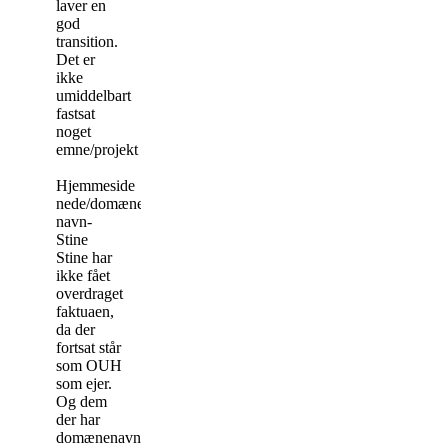
laver en
god
transition.
Det er
ikke
umiddelbart
fastsat
noget
emne/projekt
Hjemmeside
nede/domæne
navn-
Stine
Stine har
ikke fået
overdraget
faktuaen,
da der
fortsat står
som OUH
som ejer.
Og dem
der har
domænenavne