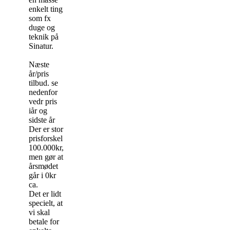
enkelt ting
som fx
duge og
teknik på
Sinatur.
Næste
år/pris
tilbud. se
nedenfor
vedr pris
iår og
sidste år
Der er stor
prisforskel
100.000kr,
men gør at
årsmødet
går i 0kr
ca.
Det er lidt
specielt, at
vi skal
betale for