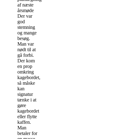
af næste
årsmøde
Der var
god
stemning
og mange
besøg.
Man var
nødt til at
gå forbi.
Der kom
en prop
omkring
kagebordet,
så måske
kan
signatur
tænke i at
gøre
kagebordet
eller flytte
kaffen.
Man
betaler for
en masse