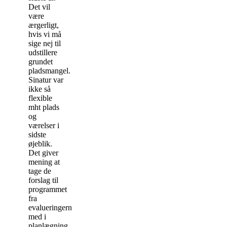
Det vil
være
ærgerligt,
hvis vi må
sige nej til
udstillere
grundet
pladsmangel.
Sinatur var
ikke så
flexible
mht plads
og
værelser i
sidste
øjeblik.
Det giver
mening at
tage de
forslag til
programmet
fra
evalueringerne
med i
planlægning