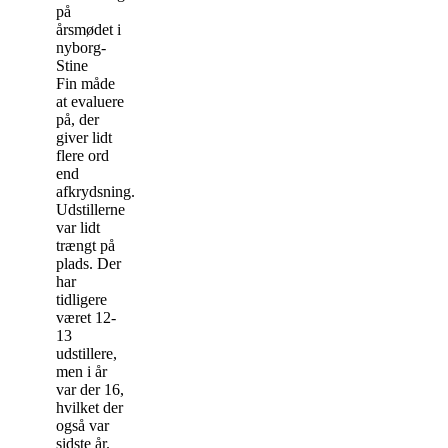
på
årsmødet i
nyborg-
Stine
Fin måde
at evaluere
på, der
giver lidt
flere ord
end
afkrydsning.
Udstillerne
var lidt
trængt på
plads. Der
har
tidligere
været 12-
13
udstillere,
men i år
var der 16,
hvilket der
også var
sidste år.