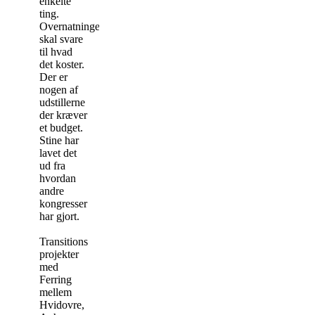
enkelte
ting.
Overnatningen
skal svare
til hvad
det koster.
Der er
nogen af
udstillerne
der kræver
et budget.
Stine har
lavet det
ud fra
hvordan
andre
kongresser
har gjort.
Transitions
projekter
med
Ferring
mellem
Hvidovre,