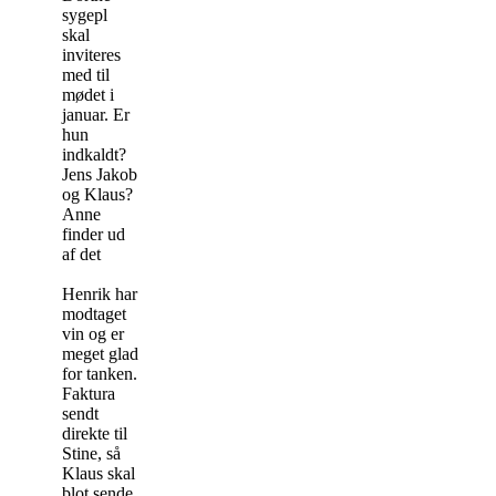
sygepl
skal
inviteres
med til
mødet i
januar. Er
hun
indkaldt?
Jens Jakob
og Klaus?
Anne
finder ud
af det
Henrik har
modtaget
vin og er
meget glad
for tanken.
Faktura
sendt
direkte til
Stine, så
Klaus skal
blot sende