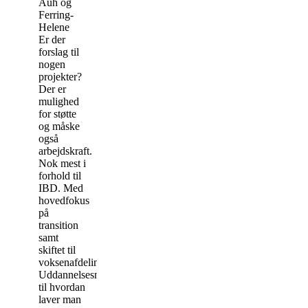
Auh og
Ferring-
Helene
Er der
forslag til
nogen
projekter?
Der er
mulighed
for støtte
og måske
også
arbejdskraft.
Nok mest i
forhold til
IBD. Med
hovedfokus
på
transition
samt
skiftet til
voksenafdeling.
Uddannelsesmateriale
til hvordan
laver man