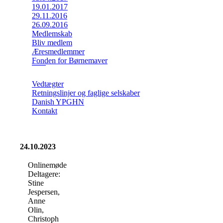
19.01.2017
29.11.2016
26.09.2016
Medlemskab
Bliv medlem
Æresmedlemmer
Fonden for Børnemaver
Vedtægter
Retningslinjer og faglige selskaber
Danish YPGHN
Kontakt
24.10.2023
Onlinemøde
Deltagere:
Stine
Jespersen,
Anne
Olin,
Christoph