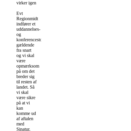
virker igen
Evt
Regionmidt
indfører et
uddannelses-
og
konferencestop
gældende
fra snart
og vi skal
være
opmærksom
på om det
breder sig
til resten af
landet. Så
vi skal
være sikre
på at vi
kan
komme ud
af aftalen
med
Sinatur.