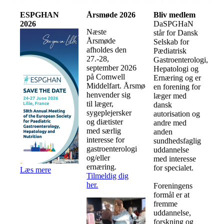
ESPGHAN
Årsmøde 2026
Bliv medlem
2026
DaSPGHaN
Næste
står for Dansk
Årsmøde
Selskab for
afholdes den
Pædiatrisk
27.-28,
Gastroenterologi,
september 2026
Hepatologi og
på Comwell
Ernæring og er
Middelfart. Årsmødet
en forening for
henvender sig
læger med
til læger,
dansk
sygeplejersker
autorisation og
og diætister
andre med
med særlig
anden
interesse for
sundhedsfaglig
gastroenterologi
uddannelse
og/eller
med interesse
ernæring.
for specialet.
Læs mere
Tilmeldig dig
her.
Foreningens
formål er at
fremme
uddannelse,
forskning og