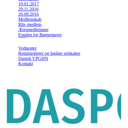
19.01.2017
29.11.2016
26.09.2016
Medlemskab
Bliv medlem
Æresmedlemmer
Fonden for Børnemaver
Vedtægter
Retningslinjer og faglige selskaber
Danish YPGHN
Kontakt