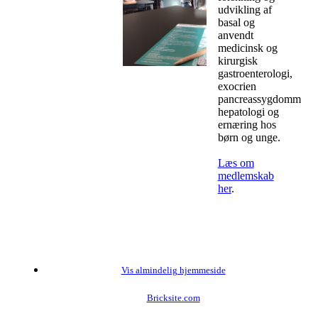
udvikling af
basal og
anvendt
medicinsk og
kirurgisk
gastroenterologi,
exocrien
pancreassygdomme,
hepatologi og
ernæring hos
børn og unge.
Læs om
medlemskab
her
.
Vis almindelig hjemmeside
Bricksite.com